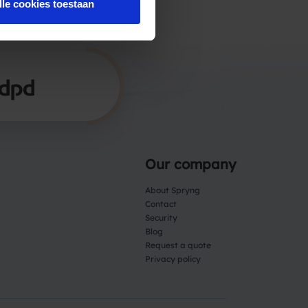
lle cookies toestaan
Our company
About Spryng
Contact
Security
Blog
Request a quote
Privacy policy