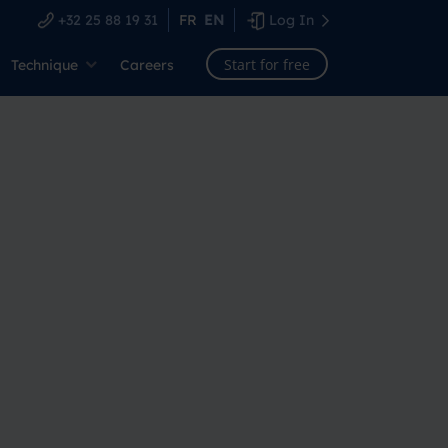
+32 25 88 19 31
FR
EN
Log In
Start for free
Technique
Careers