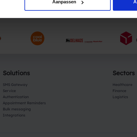
Aanpassen
A
Trusted by companies like
Solutions
Sectors
SMS Gateway
Healthcare
Service
Finance
Authentication
Logistics
Appointment Reminders
Bulk messaging
Integrations