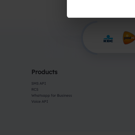
Products
SMS API
RCS
Whatsapp for Business
Voice API