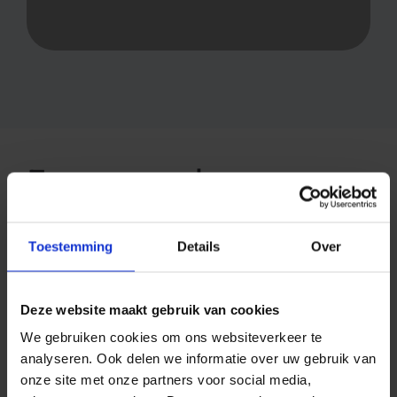
Fewer no-shows,
optimal staffing levels
and lower costs with
Toestemming
Details
Over
the SMS appointment
reminder service at
Deze website maakt gebruik van cookies
GP practices.
We gebruiken cookies om ons websiteverkeer te
analyseren. Ook delen we informatie over uw gebruik van
onze site met onze partners voor social media,