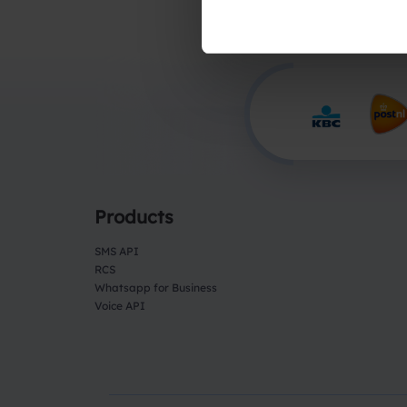
Products
SMS API
RCS
Whatsapp for Business
Voice API