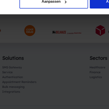
Aanpassen
A
Trusted by companies like
Solutions
Sectors
SMS Gateway
Healthcare
Service
Finance
Authentication
Logistics
Appointment Reminders
Bulk messaging
Integrations