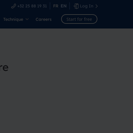
+32 25 88 19 31
FR
EN
Log In
Start for free
Technique
Careers
re