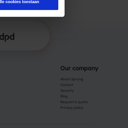
lle cookies toestaan
Our company
About Spryng
Contact
Security
Blog
Request a quote
Privacy policy